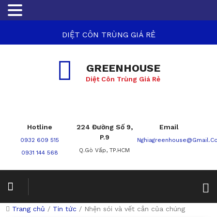
DIỆT CÔN TRÙNG GIÁ RẺ
GREENHOUSE
Diệt Côn Trùng Giá Rẻ
Hotline
224 Đường Số 9,
Email
P.9
0932 609 515
Nghiagreenhouse@gmail.c
Q.Gò Vấp, TP.HCM
0931 144 568
Trang chủ
/
Tin tức
/
Nhện sói và vết cắn của chúng