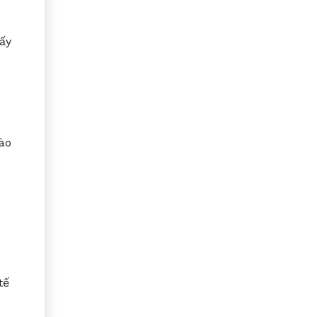
ấy
ào
tế