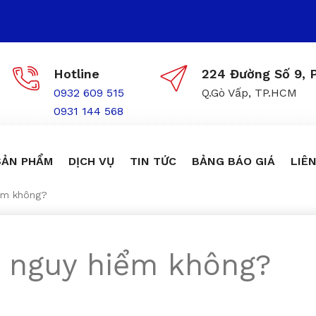
Hotline
224 Đường Số 9, P
0932 609 515
Q.Gò Vấp, TP.HCM
0931 144 568
SẢN PHẨM
DỊCH VỤ
TIN TỨC
BẢNG BÁO GIÁ
LIÊN
ểm không?
ó nguy hiểm không?