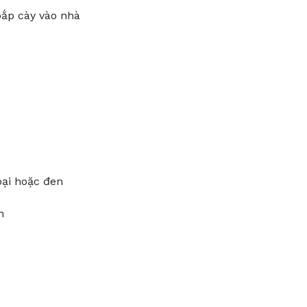
bắp cày vào nhà
oại hoặc đen
n