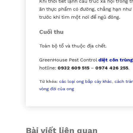
Khi thời tiết lạnh cấu trúc xã hội trong
ăn thực phẩm có đường, chẳng hạn như tr
trước khi tìm một nơi để ngủ đông.
Cuối thu
Toàn bộ tổ và thuộc địa chết.
GreenHouse Pest Control
diệt côn trùng
hotline:
0932 609 515
–
0974 426 255
.
Từ khóa:
các loại ong bắp cày khác
,
cách trá
vòng đời của ong
Bài viết liên quan