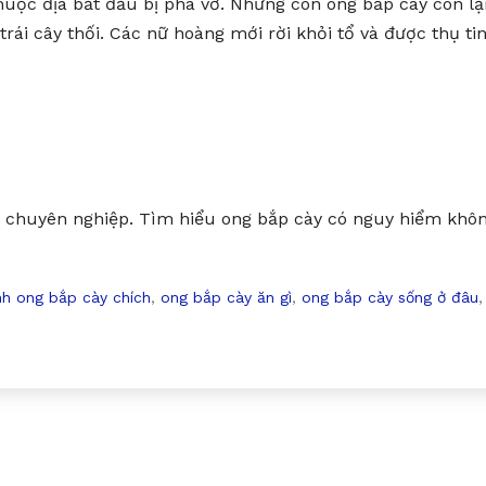
 thuộc địa bắt đầu bị phá vỡ. Những con ong bắp cày còn lạ
ái cây thối. Các nữ hoàng mới rời khỏi tổ và được thụ tin
chuyên nghiệp. Tìm hiểu ong bắp cày có nguy hiểm khôn
nh ong bắp cày chích
,
ong bắp cày ăn gì
,
ong bắp cày sống ở đâu
,