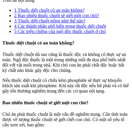
Tóm tắt nội dung
1
Thuốc diệt chuột có an toàn không?
2
Bao nhiêu thuốc chuột sẽ giết một con chó?
3
Thuốc diệt chuột trông như thế nào?
4
Các thành phần phổ biến trong thuốc diệt chuột
5
Các triệu chứng của ngộ độc thuốc chuột ở chó
Thuốc diệt chuột có an toàn không?
Thuốc diệt chuột dù sao cũng là thuốc độc và không có thực sự an
toàn. Ngộ độc thuốc là một trong những mối đe dọa phổ biến nhất
đối với vật nuôi trong nhà. Khi chó con ăn phải chất độc hoặc bất
kỳ chất nào khác gây độc cho chúng.
Nếu thuốc diệt chuột có chứa kẽm phosphide sẽ thực sự khuyến
khích sản xuất khí phosphine. Khí này rất độc nếu hít phải và có thể
gây tổn thương nghiêm trọng đến các cơ quan nội tạng.
Bao nhiêu thuốc chuột sẽ giết một con chó?
Chó ăn phải thuốc chuột là một vấn đề nghiêm trọng. Cần tính toán
được về lượng thuốc chuột sẽ giết chết con chó. Có một số yếu tố
cần xem xét, bao gồm: