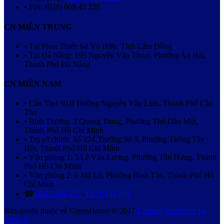
• Fax: (028) 668 43 229
CN MIỀN TRUNG
• Tại Phan Thiết: 64 Võ Hữu, Tỉnh Lâm Đồng
• Tại Đà Nẵng: 199 Nguyễn Văn Thoại, Phường An Hải,
Thành Phố Đà Nẵng
CN MIỀN NAM
• Cần Thơ: 91B Đường Nguyễn Văn Linh, Thành Phố Cần
Thơ
• Bình Dương: 2 Quang Trung, Phường Thủ Dầu Một,
Thành Phố Hồ Chí Minh
• Trụ sở chính: Số 224, Đường Số 9, Phường Thông Tây
Hội, Thành Phố Hồ Chí Minh
• Văn phòng 1: 5 Lê Văn Lương, Phường Tân Hưng, Thành
Phố Hồ Chí Minh
• Văn phòng 2: 6 Mã Lò, Phường Bình Tân, Thành Phố Hồ
Chí Minh
☎
0932 609 515
-
0931 144 568
Bản quyền thuộc về GreenHouse © 2017
Content Protection by
DMCA