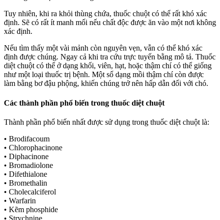
Tuy nhiên, khi ra khỏi thùng chứa, thuốc chuột có thể rất khó xác
định. Sẽ có rất ít manh mối nếu chất độc được ăn vào một nơi không
xác định.
Nếu tìm thấy một vài mảnh còn nguyên vẹn, vẫn có thể khó xác
định được chúng. Ngay cả khi tra cứu trực tuyến bằng mô tả. Thuốc
diệt chuột có thể ở dạng khối, viên, hạt, hoặc thậm chí có thể giống
như một loại thuốc trị bệnh. Một số dạng mồi thậm chí còn được
làm bằng bơ đậu phộng, khiến chúng trở nên hấp dẫn đối với chó.
Các thành phần phổ biến trong thuốc diệt chuột
Thành phần phổ biến nhất được sử dụng trong thuốc diệt chuột là:
• Brodifacoum
• Chlorophacinone
• Diphacinone
• Bromadiolone
• Difethialone
• Bromethalin
• Cholecalciferol
• Warfarin
• Kẽm phosphide
• Strychnine