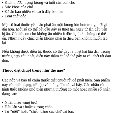
• Kích thước, trọng lượng và tuổi của con chó
• Sức khỏe của chó
• Đã ăn bao nhiêu và cách đây bao lâu
• Loại chất độc
Một số loại thuốc yêu cầu phải ăn một lượng lớn hơn trong thời gian
dài hơn. Một số có thể bắt đầu gây ra thiệt hại ngay từ lần đầu tiên
bị ăn. Có thể con chó không ăn nhiều ít độc hại hơn chúng có thể
ổn. Nhưng đây chắc chắn không phải là điều bạn không muốn lặp
lại.
Nếu không được điều trị, thuốc có thể gây ra thiệt hại lâu dài. Trong
trường hợp xấu nhất, điều này thậm chí có thể gây ra cái chết rất đau
đớn.
Thuốc diệt chuột trông như thế nào?
Các hộp và bao bì chứa thuốc diệt chuột rất dễ phát hiện. Sản phẩm
này có nhiều dạng, từ hộp và thùng đến túi và bẫy. Các nhãn có
hình thức không phổ biến nhưng thường có một hoặc nhiều số nhận
dạng sau:
• Nhãn màu vàng tươi
• Đầu lâu và / hoặc xương chéo
• Từ “giết” hoặc “chết” bằng các chữ cái lớn.