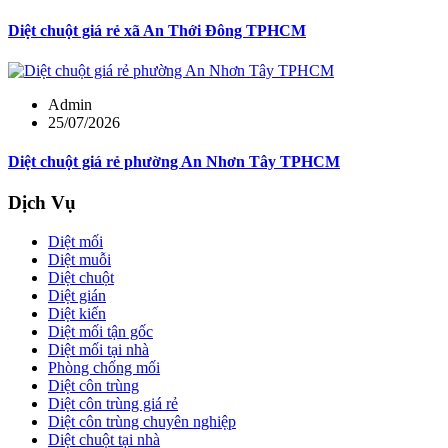
Diệt chuột giá rẻ xã An Thới Đông TPHCM
Admin
25/07/2026
Diệt chuột giá rẻ phường An Nhơn Tây TPHCM
Dịch Vụ
Diệt mối
Diệt muỗi
Diệt chuột
Diệt gián
Diệt kiến
Diệt mối tận gốc
Diệt mối tại nhà
Phòng chống mối
Diệt côn trùng
Diệt côn trùng giá rẻ
Diệt côn trùng chuyên nghiệp
Diệt chuột tại nhà