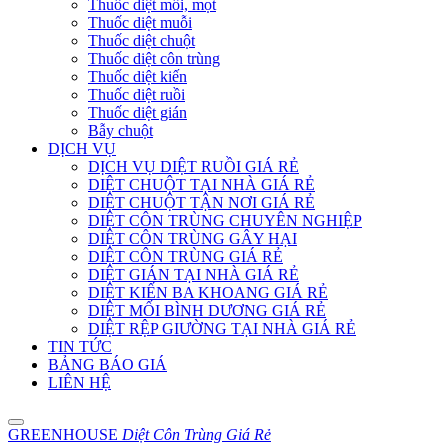
Thuốc diệt mối, mọt
Thuốc diệt muỗi
Thuốc diệt chuột
Thuốc diệt côn trùng
Thuốc diệt kiến
Thuốc diệt ruồi
Thuốc diệt gián
Bẫy chuột
DỊCH VỤ
DỊCH VỤ DIỆT RUỒI GIÁ RẺ
DIỆT CHUỘT TẠI NHÀ GIÁ RẺ
DIỆT CHUỘT TẬN NƠI GIÁ RẺ
DIỆT CÔN TRÙNG CHUYÊN NGHIỆP
DIỆT CÔN TRÙNG GÂY HẠI
DIỆT CÔN TRÙNG GIÁ RẺ
DIỆT GIÁN TẠI NHÀ GIÁ RẺ
DIỆT KIẾN BA KHOANG GIÁ RẺ
DIỆT MỐI BÌNH DƯƠNG GIÁ RẺ
DIỆT RỆP GIƯỜNG TẠI NHÀ GIÁ RẺ
TIN TỨC
BẢNG BÁO GIÁ
LIÊN HỆ
GREENHOUSE
Diệt Côn Trùng Giá Rẻ