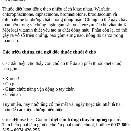
Thuốc diệt hoạt động theo nhiều cách khác nhau. Warfarin,
chlorophacinone, diphacinone, bromadiolone, brodifacoum và
difethalione là những chất chống đông máu. Chúng có thể gây chảy
máu bên trong vì chúng ngăn gan sản xuất enzym tái chế vitamin K.
Một loại vitamin thiết yếu tạo ra chất đông máu. Phần còn lại có thể
gây ra vô số triệu chứng, bao gồm sưng não, nồng độ canxi trong
máu cao.
Các triệu chứng của ngộ độc thuốc chuột ở chó
Các dấu hiệu cho thấy con chó có thể đã ăn phải thuốc diệt chuột
bao gồm:
• Run cơ
• Co giật
• Giảm chức năng vận động ở tay chân
• Chán ăn
Tuy nhiên, hãy nhớ rằng có thể mất vài ngày hoặc lâu nhất là hai
tuần để các triệu chứng biểu hiện.
GreenHouse Pest Control
diệt côn trùng chuyên nghiệp
giá rẻ.
Tìm hiểu phải làm gì nếu chó ăn phải thuốc chuột, hotline:
0932 609
515
–
0974 426 255
.