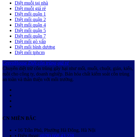
Diệt muỗi tại nhà
Diệt muỗi giá rẻ
Diệt mối quận 1
Diệt mối quận 2
Diệt mối quận 4
Diệt mối quận 5
Diệt mối quận 7
Diệt mối gò vấp
Diệt mối bình dương
Diệt mối tphcm
GreenHouse
Diệt côn trùng giá rẻ
Chuyên diệt trừ côn trùng gây hại như mối, muỗi, chuột, gián, kiến,
ruồi cho công ty, doanh nghiệp. Bán hóa chất kiểm soát côn trùng
an toàn và thân thiện với môi trường.
CN MIỀN BẮC
• 16 Trần Phú, Phường Hà Đông, Hà Nội
• Điện thoại:
(028) 668 43 228