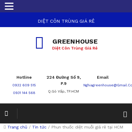
DIỆT CÔN TRÙNG GIÁ RẺ
GREENHOUSE
Diệt Côn Trùng Giá Rẻ
Hotline
224 Đường Số 9,
Email
P.9
0932 609 515
Nghiagreenhouse@gmail.c
Q.Gò Vấp, TP.HCM
0931 144 568
Trang chủ
/
Tin tức
/
Phun thuốc diệt muỗi giá rẻ tại HCM