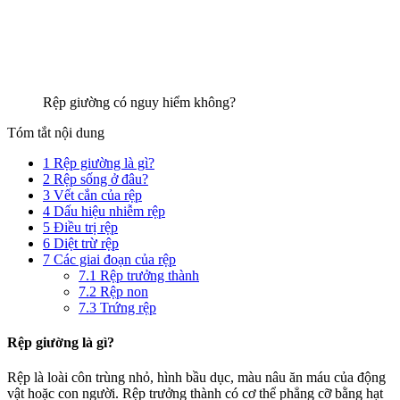
Rệp giường có nguy hiểm không?
Tóm tắt nội dung
1
Rệp giường là gì?
2
Rệp sống ở đâu?
3
Vết cắn của rệp
4
Dấu hiệu nhiễm rệp
5
Điều trị rệp
6
Diệt trừ rệp
7
Các giai đoạn của rệp
7.1
Rệp trưởng thành
7.2
Rệp non
7.3
Trứng rệp
Rệp giường là gì?
Rệp là loài côn trùng nhỏ, hình bầu dục, màu nâu ăn máu của động
vật hoặc con người. Rệp trưởng thành có cơ thể phẳng cỡ bằng hạt