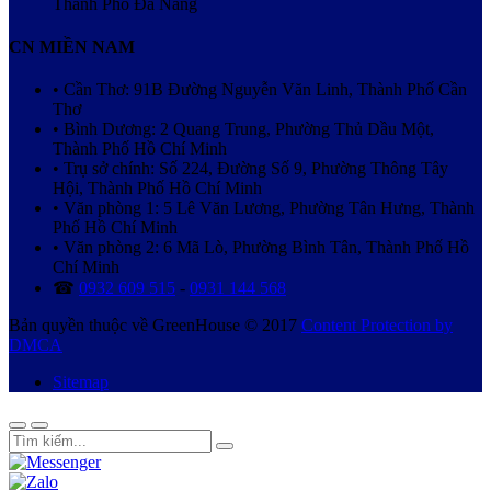
Thành Phố Đà Nẵng
CN MIỀN NAM
• Cần Thơ: 91B Đường Nguyễn Văn Linh, Thành Phố Cần
Thơ
• Bình Dương: 2 Quang Trung, Phường Thủ Dầu Một,
Thành Phố Hồ Chí Minh
• Trụ sở chính: Số 224, Đường Số 9, Phường Thông Tây
Hội, Thành Phố Hồ Chí Minh
• Văn phòng 1: 5 Lê Văn Lương, Phường Tân Hưng, Thành
Phố Hồ Chí Minh
• Văn phòng 2: 6 Mã Lò, Phường Bình Tân, Thành Phố Hồ
Chí Minh
☎
0932 609 515
-
0931 144 568
Bản quyền thuộc về GreenHouse © 2017
Content Protection by
DMCA
Sitemap