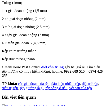
Trứng (1mm)
1 st giai đoạn nhộng (1,5 mm)
2 nd giai đoạn nhộng (2 mm)
3 thứ giai đoạn nhộng (2,5 mm)
4 ngày giai đoạn nhộng (3 mm)
Nữ thần giai đoạn 5 (4,5 mm)
Rệp chưa trưởng thành
Rệp đực trưởng thành
GreenHouse Pest Control
diệt côn trùng
gây hại giá rẻ. Tìm hiểu
rệp giường có nguy hiểm không, hotline:
0932 609 515
–
0974 426
255
.
Từ khóa:
các giai đoạn của rệp
,
dấu hiệu nhiễm rệp
,
diệt trừ rệp
,
điều trị rệp
,
rệp giường là gì
,
rệp sống ở đâu
,
vết cắn của rệp
Bài viết liên quan