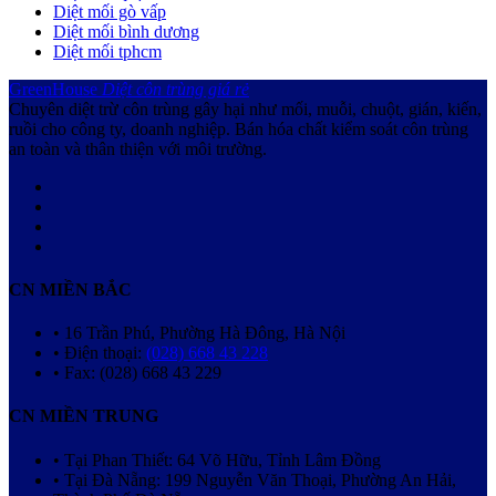
Diệt mối gò vấp
Diệt mối bình dương
Diệt mối tphcm
GreenHouse
Diệt côn trùng giá rẻ
Chuyên diệt trừ côn trùng gây hại như mối, muỗi, chuột, gián, kiến,
ruồi cho công ty, doanh nghiệp. Bán hóa chất kiểm soát côn trùng
an toàn và thân thiện với môi trường.
CN MIỀN BẮC
• 16 Trần Phú, Phường Hà Đông, Hà Nội
• Điện thoại:
(028) 668 43 228
• Fax: (028) 668 43 229
CN MIỀN TRUNG
• Tại Phan Thiết: 64 Võ Hữu, Tỉnh Lâm Đồng
• Tại Đà Nẵng: 199 Nguyễn Văn Thoại, Phường An Hải,