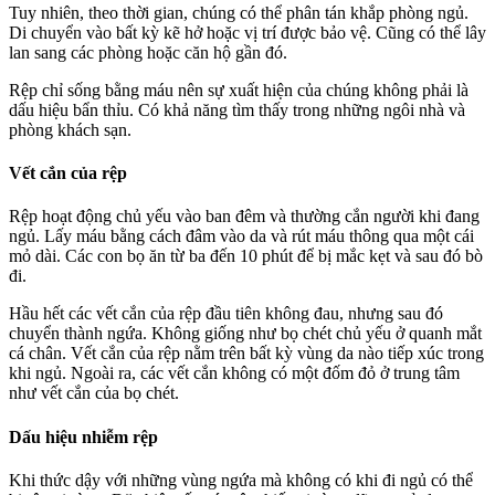
Tuy nhiên, theo thời gian, chúng có thể phân tán khắp phòng ngủ.
Di chuyển vào bất kỳ kẽ hở hoặc vị trí được bảo vệ. Cũng có thể lây
lan sang các phòng hoặc căn hộ gần đó.
Rệp chỉ sống bằng máu nên sự xuất hiện của chúng không phải là
dấu hiệu bẩn thỉu. Có khả năng tìm thấy trong những ngôi nhà và
phòng khách sạn.
Vết cắn của rệp
Rệp hoạt động chủ yếu vào ban đêm và thường cắn người khi đang
ngủ. Lấy máu bằng cách đâm vào da và rút máu thông qua một cái
mỏ dài. Các con bọ ăn từ ba đến 10 phút để bị mắc kẹt và sau đó bò
đi.
Hầu hết các vết cắn của rệp đầu tiên không đau, nhưng sau đó
chuyển thành ngứa. Không giống như bọ chét chủ yếu ở quanh mắt
cá chân. Vết cắn của rệp nằm trên bất kỳ vùng da nào tiếp xúc trong
khi ngủ. Ngoài ra, các vết cắn không có một đốm đỏ ở trung tâm
như vết cắn của bọ chét.
Dấu hiệu nhiễm rệp
Khi thức dậy với những vùng ngứa mà không có khi đi ngủ có thể