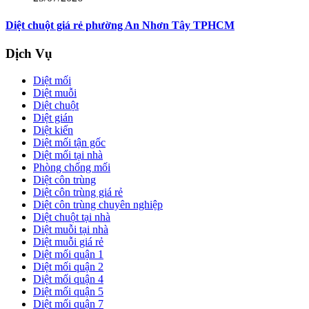
Diệt chuột giá rẻ phường An Nhơn Tây TPHCM
Dịch Vụ
Diệt mối
Diệt muỗi
Diệt chuột
Diệt gián
Diệt kiến
Diệt mối tận gốc
Diệt mối tại nhà
Phòng chống mối
Diệt côn trùng
Diệt côn trùng giá rẻ
Diệt côn trùng chuyên nghiệp
Diệt chuột tại nhà
Diệt muỗi tại nhà
Diệt muỗi giá rẻ
Diệt mối quận 1
Diệt mối quận 2
Diệt mối quận 4
Diệt mối quận 5
Diệt mối quận 7