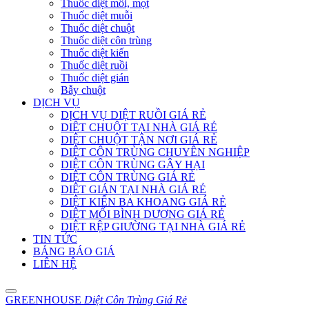
Thuốc diệt mối, mọt
Thuốc diệt muỗi
Thuốc diệt chuột
Thuốc diệt côn trùng
Thuốc diệt kiến
Thuốc diệt ruồi
Thuốc diệt gián
Bẫy chuột
DỊCH VỤ
DỊCH VỤ DIỆT RUỒI GIÁ RẺ
DIỆT CHUỘT TẠI NHÀ GIÁ RẺ
DIỆT CHUỘT TẬN NƠI GIÁ RẺ
DIỆT CÔN TRÙNG CHUYÊN NGHIỆP
DIỆT CÔN TRÙNG GÂY HẠI
DIỆT CÔN TRÙNG GIÁ RẺ
DIỆT GIÁN TẠI NHÀ GIÁ RẺ
DIỆT KIẾN BA KHOANG GIÁ RẺ
DIỆT MỐI BÌNH DƯƠNG GIÁ RẺ
DIỆT RỆP GIƯỜNG TẠI NHÀ GIÁ RẺ
TIN TỨC
BẢNG BÁO GIÁ
LIÊN HỆ
GREENHOUSE
Diệt Côn Trùng Giá Rẻ