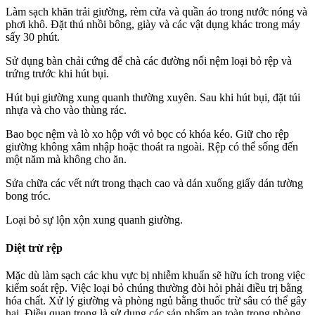
Làm sạch khăn trải giường, rèm cửa và quần áo trong nước nóng và
phơi khô. Đặt thú nhồi bông, giày và các vật dụng khác trong máy
sấy 30 phút.
Sử dụng bàn chải cứng để chà các đường nối nệm loại bỏ rệp và
trứng trước khi hút bụi.
Hút bụi giường xung quanh thường xuyên. Sau khi hút bụi, đặt túi
nhựa và cho vào thùng rác.
Bao bọc nệm và lò xo hộp với vỏ bọc có khóa kéo. Giữ cho rệp
giường không xâm nhập hoặc thoát ra ngoài. Rệp có thể sống đến
một năm mà không cho ăn.
Sửa chữa các vết nứt trong thạch cao và dán xuống giấy dán tường
bong tróc.
Loại bỏ sự lộn xộn xung quanh giường.
Diệt trừ rệp
Mặc dù làm sạch các khu vực bị nhiễm khuẩn sẽ hữu ích trong việc
kiểm soát rệp. Việc loại bỏ chúng thường đòi hỏi phải điều trị bằng
hóa chất. Xử lý giường và phòng ngủ bằng thuốc trừ sâu có thể gây
hại. Điều quan trọng là sử dụng các sản phẩm an toàn trong phòng