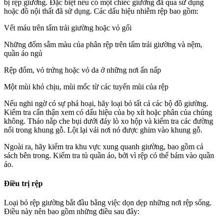
bị rệp giường. Đặc biệt nếu có một chiếc giường đã qua sử dụng
hoặc đồ nội thất đã sử dụng. Các dấu hiệu nhiễm rệp bao gồm:
Vết máu trên tấm trải giường hoặc vỏ gối
Những đốm sẫm màu của phân rệp trên tấm trải giường và nệm,
quần áo ngủ
Rệp đốm, vỏ trứng hoặc vỏ da ở những nơi ẩn nấp
Một mùi khó chịu, mùi mốc từ các tuyến mùi của rệp
Nếu nghi ngờ có sự phá hoại, hãy loại bỏ tất cả các bộ đồ giường.
Kiểm tra cẩn thận xem có dấu hiệu của bọ xít hoặc phân của chúng
không. Tháo nắp che bụi dưới đáy lò xo hộp và kiểm tra các đường
nối trong khung gỗ. Lột lại vải nơi nó được ghim vào khung gỗ.
Ngoài ra, hãy kiểm tra khu vực xung quanh giường, bao gồm cả
sách bên trong. Kiểm tra tủ quần áo, bởi vì rệp có thể bám vào quần
áo.
Điều trị rệp
Loại bỏ rệp giường bắt đầu bằng việc dọn dẹp những nơi rệp sống.
Điều này nên bao gồm những điều sau đây: