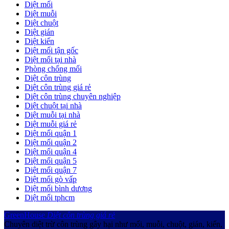
Diệt mối
Diệt muỗi
Diệt chuột
Diệt gián
Diệt kiến
Diệt mối tận gốc
Diệt mối tại nhà
Phòng chống mối
Diệt côn trùng
Diệt côn trùng giá rẻ
Diệt côn trùng chuyên nghiệp
Diệt chuột tại nhà
Diệt muỗi tại nhà
Diệt muỗi giá rẻ
Diệt mối quận 1
Diệt mối quận 2
Diệt mối quận 4
Diệt mối quận 5
Diệt mối quận 7
Diệt mối gò vấp
Diệt mối bình dương
Diệt mối tphcm
GreenHouse
Diệt côn trùng giá rẻ
Chuyên diệt trừ côn trùng gây hại như mối, muỗi, chuột, gián, kiến,