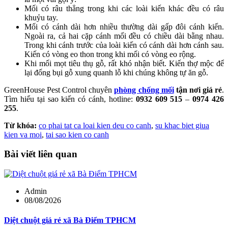
Mối có râu thẳng trong khi các loài kiến khác đều có râu
khuỷu tay.
Mối có cánh dài hơn nhiều thường dài gấp đôi cánh kiến.
Ngoài ra, cả hai cặp cánh mối đều có chiều dài bằng nhau.
Trong khi cánh trước của loài kiến có cánh dài hơn cánh sau.
Kiến có vòng eo thon trong khi mối có vòng eo rộng.
Khi mối mọt tiêu thụ gỗ, rất khó nhận biết. Kiến thợ mộc để
lại đống bụi gỗ xung quanh lỗ khi chúng không tự ăn gỗ.
GreenHouse Pest Control chuyên
phòng chống mối
tận nơi giá rẻ
.
Tìm hiểu tại sao kiến có cánh, hotline:
0932 609 515
–
0974 426
255
.
Từ khóa:
co phai tat ca loai kien deu co canh
,
su khac biet giua
kien va moi
,
tai sao kien co canh
Bài viết liên quan
Admin
08/08/2026
Diệt chuột giá rẻ xã Bà Điểm TPHCM