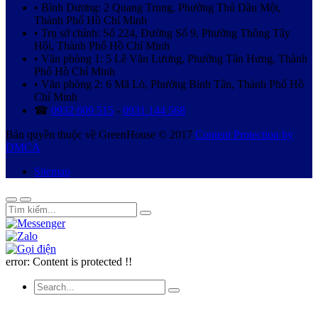
• Bình Dương: 2 Quang Trung, Phường Thủ Dầu Một,
Thành Phố Hồ Chí Minh
• Trụ sở chính: Số 224, Đường Số 9, Phường Thông Tây
Hội, Thành Phố Hồ Chí Minh
• Văn phòng 1: 5 Lê Văn Lương, Phường Tân Hưng, Thành
Phố Hồ Chí Minh
• Văn phòng 2: 6 Mã Lò, Phường Bình Tân, Thành Phố Hồ
Chí Minh
☎
0932 609 515
-
0931 144 568
Bản quyền thuộc về GreenHouse © 2017
Content Protection by
DMCA
Sitemap
error:
Content is protected !!