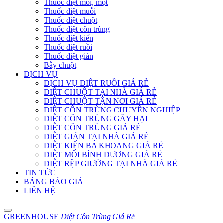
Thuốc diệt mối, mọt
Thuốc diệt muỗi
Thuốc diệt chuột
Thuốc diệt côn trùng
Thuốc diệt kiến
Thuốc diệt ruồi
Thuốc diệt gián
Bẫy chuột
DỊCH VỤ
DỊCH VỤ DIỆT RUỒI GIÁ RẺ
DIỆT CHUỘT TẠI NHÀ GIÁ RẺ
DIỆT CHUỘT TẬN NƠI GIÁ RẺ
DIỆT CÔN TRÙNG CHUYÊN NGHIỆP
DIỆT CÔN TRÙNG GÂY HẠI
DIỆT CÔN TRÙNG GIÁ RẺ
DIỆT GIÁN TẠI NHÀ GIÁ RẺ
DIỆT KIẾN BA KHOANG GIÁ RẺ
DIỆT MỐI BÌNH DƯƠNG GIÁ RẺ
DIỆT RỆP GIƯỜNG TẠI NHÀ GIÁ RẺ
TIN TỨC
BẢNG BÁO GIÁ
LIÊN HỆ
GREENHOUSE
Diệt Côn Trùng Giá Rẻ