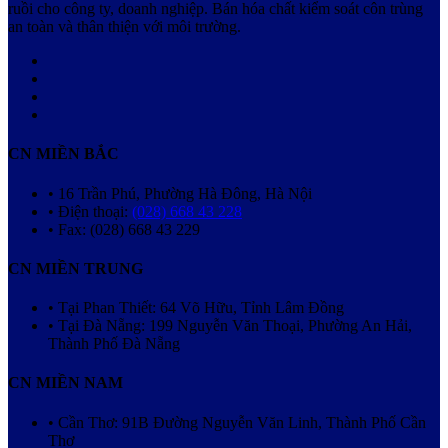
ruồi cho công ty, doanh nghiệp. Bán hóa chất kiểm soát côn trùng
an toàn và thân thiện với môi trường.
CN MIỀN BẮC
• 16 Trần Phú, Phường Hà Đông, Hà Nội
• Điện thoại:
(028) 668 43 228
• Fax: (028) 668 43 229
CN MIỀN TRUNG
• Tại Phan Thiết: 64 Võ Hữu, Tỉnh Lâm Đồng
• Tại Đà Nẵng: 199 Nguyễn Văn Thoại, Phường An Hải,
Thành Phố Đà Nẵng
CN MIỀN NAM
• Cần Thơ: 91B Đường Nguyễn Văn Linh, Thành Phố Cần
Thơ