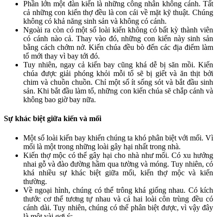
Phần lớn một đàn kiến là những công nhân không cánh. Tất
cả những con kiến thợ đều là con cái về mặt kỹ thuật. Chúng
không có khả năng sinh sản và không có cánh.
Ngoài ra còn có một số loài kiến không có bất kỳ thành viên
có cánh nào cả. Thay vào đó, những con kiến này sinh sản
bằng cách chớm nở. Kiến chúa đều bò đến các địa điểm làm
tổ mới thay vì bay tới đó.
Tuy nhiên, ngay cả kiến bay cũng khá dễ bị săn mồi. Kiến
chúa được giải phóng khỏi mỗi tổ sẽ bị giết và ăn thịt bởi
chim và chuồn chuồn. Chỉ một số ít sống sót và bắt đầu sinh
sản. Khi bắt đầu làm tổ, những con kiến chúa sẽ chắp cánh và
không bao giờ bay nữa.
Sự khác biệt giữa kiến và mối
Một số loài kiến bay khiến chúng ta khó phân biệt với mối. Vì
mối là một trong những loài gây hại nhất trong nhà.
Kiến thợ mộc có thể gây hại cho nhà như mối. Có xu hướng
nhai gỗ và đào đường hầm qua tường và móng. Tuy nhiên, có
khá nhiều sự khác biệt giữa mối, kiến thợ mộc và kiến
thường.
Về ngoại hình, chúng có thể trông khá giống nhau. Có kích
thước cơ thể tương tự nhau và cả hai loài côn trùng đều có
cánh dài. Tuy nhiên, chúng có thể phân biệt được, vì vậy đây
là một vài gợi ý: