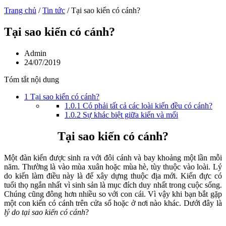
Trang chủ
/
Tin tức
/
Tại sao kiến có cánh?
Tại sao kiến có cánh?
Admin
24/07/2019
Tóm tắt nội dung
1
Tại sao kiến có cánh?
1.0.1
Có phải tất cả các loài kiến đều có cánh?
1.0.2
Sự khác biệt giữa kiến và mối
Tại sao kiến có cánh?
Một đàn kiến được sinh ra với đôi cánh và bay khoảng một lần mỗi
năm. Thường là vào mùa xuân hoặc mùa hè, tùy thuộc vào loài. Lý
do kiến làm điều này là để xây dựng thuộc địa mới. Kiến đực có
tuổi thọ ngắn nhất vì sinh sản là mục đích duy nhất trong cuộc sống.
Chúng cũng đông hơn nhiều so với con cái. Vì vậy khi bạn bắt gặp
một con kiến có cánh trên cửa sổ hoặc ở nơi nào khác. Dưới đây là
lý do tại sao kiến có cánh
?