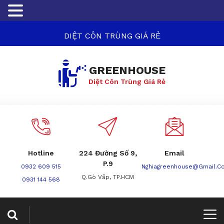
DIỆT CÔN TRÙNG GIÁ RẺ
GREENHOUSE
Diệt Côn Trùng Giá Rẻ
Hotline
224 Đường Số 9,
Email
P.9
0932 609 515
Nghiagreenhouse@gmail.c
Q.Gò Vấp, TP.HCM
0931 144 568