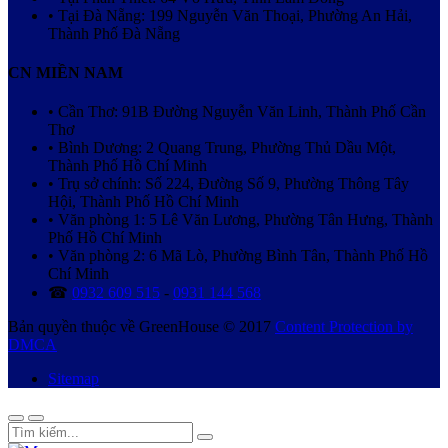
• Tại Đà Nẵng: 199 Nguyễn Văn Thoại, Phường An Hải,
Thành Phố Đà Nẵng
CN MIỀN NAM
• Cần Thơ: 91B Đường Nguyễn Văn Linh, Thành Phố Cần
Thơ
• Bình Dương: 2 Quang Trung, Phường Thủ Dầu Một,
Thành Phố Hồ Chí Minh
• Trụ sở chính: Số 224, Đường Số 9, Phường Thông Tây
Hội, Thành Phố Hồ Chí Minh
• Văn phòng 1: 5 Lê Văn Lương, Phường Tân Hưng, Thành
Phố Hồ Chí Minh
• Văn phòng 2: 6 Mã Lò, Phường Bình Tân, Thành Phố Hồ
Chí Minh
☎
0932 609 515
-
0931 144 568
Bản quyền thuộc về GreenHouse © 2017
Content Protection by
DMCA
Sitemap