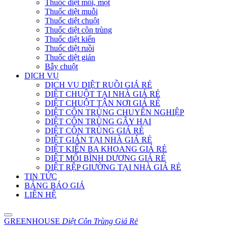
Thuốc diệt mối, mọt
Thuốc diệt muỗi
Thuốc diệt chuột
Thuốc diệt côn trùng
Thuốc diệt kiến
Thuốc diệt ruồi
Thuốc diệt gián
Bẫy chuột
DỊCH VỤ
DỊCH VỤ DIỆT RUỒI GIÁ RẺ
DIỆT CHUỘT TẠI NHÀ GIÁ RẺ
DIỆT CHUỘT TẬN NƠI GIÁ RẺ
DIỆT CÔN TRÙNG CHUYÊN NGHIỆP
DIỆT CÔN TRÙNG GÂY HẠI
DIỆT CÔN TRÙNG GIÁ RẺ
DIỆT GIÁN TẠI NHÀ GIÁ RẺ
DIỆT KIẾN BA KHOANG GIÁ RẺ
DIỆT MỐI BÌNH DƯƠNG GIÁ RẺ
DIỆT RỆP GIƯỜNG TẠI NHÀ GIÁ RẺ
TIN TỨC
BẢNG BÁO GIÁ
LIÊN HỆ
GREENHOUSE
Diệt Côn Trùng Giá Rẻ