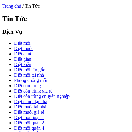
Trang chủ
/
Tin Tức
Tin Tức
Dịch Vụ
Diệt mối
Diệt muỗi
Diệt chuột
Diệt gián
Diệt kiến
Diệt mối tận gốc
Diệt mối tại nhà
Phòng chống mối
Diệt côn trùng
Diệt côn trùng giá rẻ
Diệt côn trùng chuyên nghiệp
Diệt chuột tại nhà
Diệt muỗi tại nhà
Diệt muỗi giá rẻ
Diệt mối quận 1
Diệt mối quận 2
Diệt mối quận 4