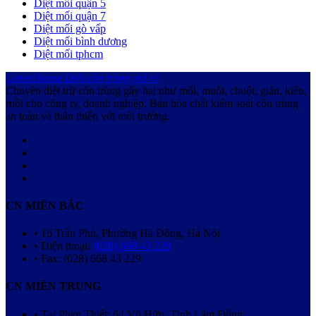
Diệt mối quận 5
Diệt mối quận 7
Diệt mối gò vấp
Diệt mối bình dương
Diệt mối tphcm
GreenHouse
Diệt côn trùng giá rẻ
Chuyên diệt trừ côn trùng gây hại như mối, muỗi, chuột, gián, kiến,
ruồi cho công ty, doanh nghiệp. Bán hóa chất kiểm soát côn trùng
an toàn và thân thiện với môi trường.
CN MIỀN BẮC
• 16 Trần Phú, Phường Hà Đông, Hà Nội
• Điện thoại:
(028) 668 43 228
• Fax: (028) 668 43 229
CN MIỀN TRUNG
• Tại Phan Thiết: 64 Võ Hữu, Tỉnh Lâm Đồng