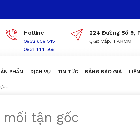
Hotline
224 Đường Số 9, P
0932 609 515
Q.Gò Vấp, TP.HCM
0931 144 568
SẢN PHẨM
DỊCH VỤ
TIN TỨC
BẢNG BÁO GIÁ
LIÊN
 gốc
 mối tận gốc