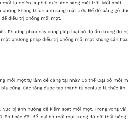
 mối tự nhiên là phơi dưới ánh sáng mặt trời. Mối phát
và chúng không thích ánh sáng mặt trời. Để đồ bằng gỗ dư
y để điều trị chống mối mọt.
hết. Phương pháp này cũng giúp loại bỏ độ ẩm trong đồ nộ
à một phương pháp điều trị chống mối mọt không cần hóa
g mối mọt tự làm dễ dàng tại nhà? Có thể loại bỏ mối m
 bìa cứng. Các tông được tạo thành từ xenlulo là thức ăn
 vực bị ảnh hưởng để kiểm soát mối mọt. Trong vòng vài
ở. Bỏ hoặc đốt để loại bỏ mối mọt trong đồ nội thất bằng