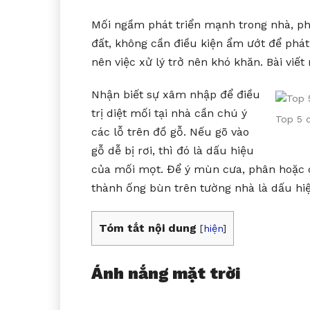
Mối ngầm phát triển mạnh trong nhà, p
đất, không cần điều kiện ẩm ướt để phá
nên việc xử lý trở nên khó khăn. Bài viết
Nhận biết sự xâm nhập để điều
trị diệt mối tại nhà cần chú ý
Top 5 c
các lỗ trên đồ gỗ. Nếu gõ vào
gỗ dễ bị rơi, thì đó là dấu hiệu
của mối mọt. Để ý mùn cưa, phân hoặc 
thành ống bùn trên tường nhà là dấu h
Tóm tắt nội dung
[
hiện
]
Ánh nắng mặt trời