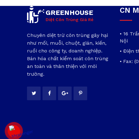
CN M
GREENHOUSE
Diệt Côn Trùng Giá Rẻ
• 16 Tr
Chuyên diệt trừ côn trùng gây hại
Nội
như mối, muỗi, chuột, gián, kiến,
ruồi cho công ty, doanh nghiệp.
• Điện t
Bán hóa chất kiểm soát côn trùng
• Fax: (
an toàn và thân thiện với môi
trường.