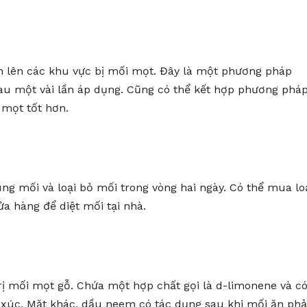
n lên các khu vực bị mối mọt. Đây là một phương pháp
au một vài lần áp dụng. Cũng có thể kết hợp phương phá
 mọt tốt hơn.
ng mối và loại bỏ mối trong vòng hai ngày. Có thể mua lo
a hàng để diệt mối tại nhà.
ị mối mọt gỗ. Chứa một hợp chất gọi là d-limonene và c
p xúc. Mặt khác, dầu neem có tác dụng sau khi mối ăn phả