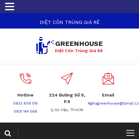
DIỆT CÔN TRÙNG GIÁ RẺ
GREENHOUSE
Diệt Côn Trùng Giá Rẻ
Hotline
224 Đường Số 9,
Email
P.9
0932 609 515
Nghiagreenhouse@gmail.c
Q.Gò Vấp, TP.HCM
0931 144 568