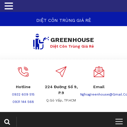
DIỆT CÔN TRÙNG GIÁ RẺ
GREENHOUSE
Diệt Côn Trùng Giá Rẻ
Hotline
224 Đường Số 9,
Email
P.9
0932 609 515
Nghiagreenhouse@gmail.c
Q.Gò Vấp, TP.HCM
0931 144 568