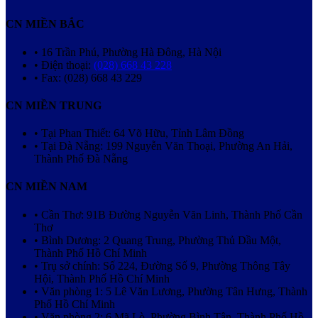
CN MIỀN BẮC
• 16 Trần Phú, Phường Hà Đông, Hà Nội
• Điện thoại:
(028) 668 43 228
• Fax: (028) 668 43 229
CN MIỀN TRUNG
• Tại Phan Thiết: 64 Võ Hữu, Tỉnh Lâm Đồng
• Tại Đà Nẵng: 199 Nguyễn Văn Thoại, Phường An Hải,
Thành Phố Đà Nẵng
CN MIỀN NAM
• Cần Thơ: 91B Đường Nguyễn Văn Linh, Thành Phố Cần
Thơ
• Bình Dương: 2 Quang Trung, Phường Thủ Dầu Một,
Thành Phố Hồ Chí Minh
• Trụ sở chính: Số 224, Đường Số 9, Phường Thông Tây
Hội, Thành Phố Hồ Chí Minh
• Văn phòng 1: 5 Lê Văn Lương, Phường Tân Hưng, Thành
Phố Hồ Chí Minh
• Văn phòng 2: 6 Mã Lò, Phường Bình Tân, Thành Phố Hồ