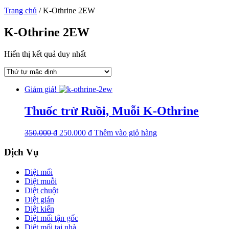
Trang chủ
/
K-Othrine 2EW
K-Othrine 2EW
Hiển thị kết quả duy nhất
Giảm giá!
Thuốc trừ Ruồi, Muỗi K-Othrine
350.000
₫
250.000
₫
Thêm vào giỏ hàng
Dịch Vụ
Diệt mối
Diệt muỗi
Diệt chuột
Diệt gián
Diệt kiến
Diệt mối tận gốc
Diệt mối tại nhà