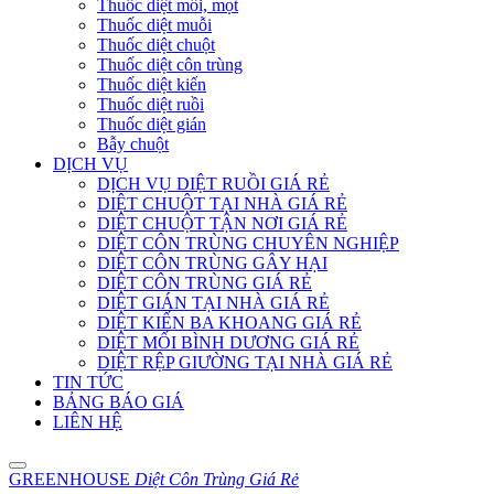
Thuốc diệt mối, mọt
Thuốc diệt muỗi
Thuốc diệt chuột
Thuốc diệt côn trùng
Thuốc diệt kiến
Thuốc diệt ruồi
Thuốc diệt gián
Bẫy chuột
DỊCH VỤ
DỊCH VỤ DIỆT RUỒI GIÁ RẺ
DIỆT CHUỘT TẠI NHÀ GIÁ RẺ
DIỆT CHUỘT TẬN NƠI GIÁ RẺ
DIỆT CÔN TRÙNG CHUYÊN NGHIỆP
DIỆT CÔN TRÙNG GÂY HẠI
DIỆT CÔN TRÙNG GIÁ RẺ
DIỆT GIÁN TẠI NHÀ GIÁ RẺ
DIỆT KIẾN BA KHOANG GIÁ RẺ
DIỆT MỐI BÌNH DƯƠNG GIÁ RẺ
DIỆT RỆP GIƯỜNG TẠI NHÀ GIÁ RẺ
TIN TỨC
BẢNG BÁO GIÁ
LIÊN HỆ
GREENHOUSE
Diệt Côn Trùng Giá Rẻ