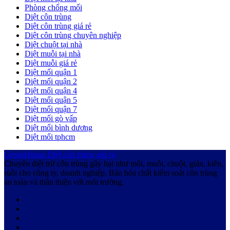
Phòng chống mối
Diệt côn trùng
Diệt côn trùng giá rẻ
Diệt côn trùng chuyên nghiệp
Diệt chuột tại nhà
Diệt muỗi tại nhà
Diệt muỗi giá rẻ
Diệt mối quận 1
Diệt mối quận 2
Diệt mối quận 4
Diệt mối quận 5
Diệt mối quận 7
Diệt mối gò vấp
Diệt mối bình dương
Diệt mối tphcm
GreenHouse
Diệt côn trùng giá rẻ
Chuyên diệt trừ côn trùng gây hại như mối, muỗi, chuột, gián, kiến,
ruồi cho công ty, doanh nghiệp. Bán hóa chất kiểm soát côn trùng
an toàn và thân thiện với môi trường.