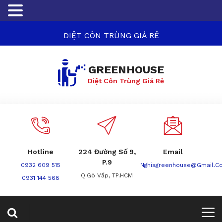
DIỆT CÔN TRÙNG GIÁ RẺ
GREENHOUSE
Diệt Côn Trùng Giá Rẻ
Hotline
224 Đường Số 9,
Email
P.9
0932 609 515
Nghiagreenhouse@gmail.c
Q.Gò Vấp, TP.HCM
0931 144 568