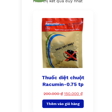
Hiển thị kết quả duy nhất
Thuốc diệt chuột
Racumin-0.75 tp
200.000
₫
150.000
₫
Thêm vào giỏ hàng