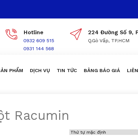
Hotline
224 Đường Số 9, P
0932 609 515
Q.Gò Vấp, TP.HCM
0931 144 568
SẢN PHẨM
DỊCH VỤ
TIN TỨC
BẢNG BÁO GIÁ
LIÊN
ột Racumin