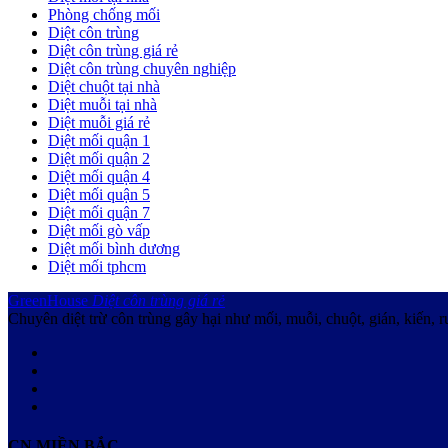
Phòng chống mối
Diệt côn trùng
Diệt côn trùng giá rẻ
Diệt côn trùng chuyên nghiệp
Diệt chuột tại nhà
Diệt muỗi tại nhà
Diệt muỗi giá rẻ
Diệt mối quận 1
Diệt mối quận 2
Diệt mối quận 4
Diệt mối quận 5
Diệt mối quận 7
Diệt mối gò vấp
Diệt mối bình dương
Diệt mối tphcm
GreenHouse
Diệt côn trùng giá rẻ
Chuyên diệt trừ côn trùng gây hại như mối, muỗi, chuột, gián, kiến, r
CN MIỀN BẮC