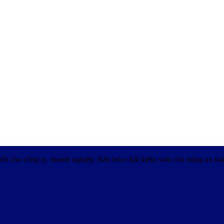
uồi cho công ty, doanh nghiệp. Bán hóa chất kiểm soát côn trùng an toà