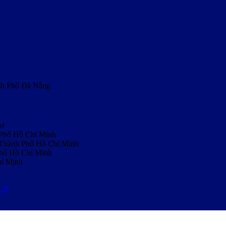
nh Phố Đà Nẵng
hơ
 Phố Hồ Chí Minh
, Thành Phố Hồ Chí Minh
Phố Hồ Chí Minh
hí Minh
MCA