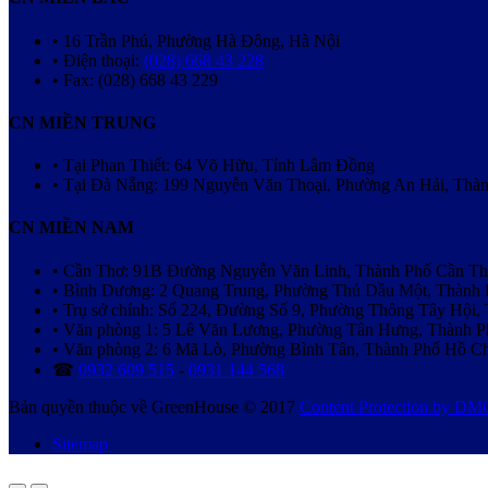
• 16 Trần Phú, Phường Hà Đông, Hà Nội
• Điện thoại:
(028) 668 43 228
• Fax: (028) 668 43 229
CN MIỀN TRUNG
• Tại Phan Thiết: 64 Võ Hữu, Tỉnh Lâm Đồng
• Tại Đà Nẵng: 199 Nguyễn Văn Thoại, Phường An Hải, Thà
CN MIỀN NAM
• Cần Thơ: 91B Đường Nguyễn Văn Linh, Thành Phố Cần T
• Bình Dương: 2 Quang Trung, Phường Thủ Dầu Một, Thành
• Trụ sở chính: Số 224, Đường Số 9, Phường Thông Tây Hội
• Văn phòng 1: 5 Lê Văn Lương, Phường Tân Hưng, Thành 
• Văn phòng 2: 6 Mã Lò, Phường Bình Tân, Thành Phố Hồ C
☎
0932 609 515
-
0931 144 568
Bản quyền thuộc về GreenHouse © 2017
Content Protection by D
Sitemap