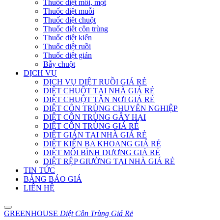
Thuốc diệt mối, mọt
Thuốc diệt muỗi
Thuốc diệt chuột
Thuốc diệt côn trùng
Thuốc diệt kiến
Thuốc diệt ruồi
Thuốc diệt gián
Bẫy chuột
DỊCH VỤ
DỊCH VỤ DIỆT RUỒI GIÁ RẺ
DIỆT CHUỘT TẠI NHÀ GIÁ RẺ
DIỆT CHUỘT TẬN NƠI GIÁ RẺ
DIỆT CÔN TRÙNG CHUYÊN NGHIỆP
DIỆT CÔN TRÙNG GÂY HẠI
DIỆT CÔN TRÙNG GIÁ RẺ
DIỆT GIÁN TẠI NHÀ GIÁ RẺ
DIỆT KIẾN BA KHOANG GIÁ RẺ
DIỆT MỐI BÌNH DƯƠNG GIÁ RẺ
DIỆT RỆP GIƯỜNG TẠI NHÀ GIÁ RẺ
TIN TỨC
BẢNG BÁO GIÁ
LIÊN HỆ
GREENHOUSE
Diệt Côn Trùng Giá Rẻ