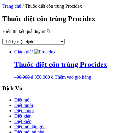
Trang chủ
/
Thuốc diệt côn trùng Procidex
Thuốc diệt côn trùng Procidex
Hiển thị kết quả duy nhất
Giảm giá!
Thuốc diệt côn trùng Procidex
400.000
₫
350.000
₫
Thêm vào giỏ hàng
Dịch Vụ
Diệt mối
Diệt muỗi
Diệt chuột
Diệt gián
Diệt kiến
Diệt mối tận gốc
Diệt mối tại nhà