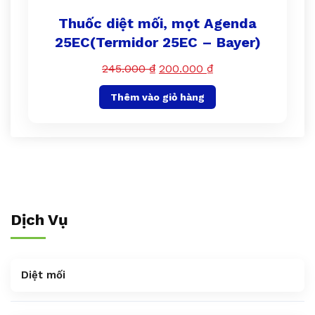
Thuốc diệt mối, mọt Agenda
25EC(Termidor 25EC – Bayer)
245.000
₫
200.000
₫
Thêm vào giỏ hàng
Dịch Vụ
Diệt mối