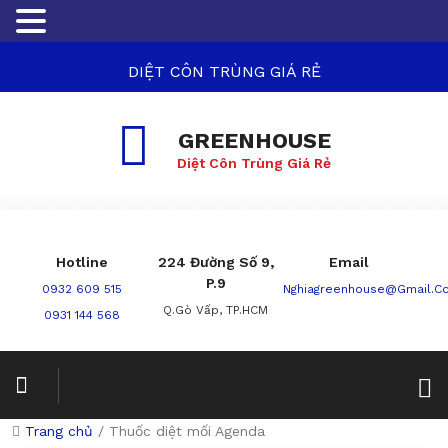
DIỆT CÔN TRÙNG GIÁ RẺ
GREENHOUSE
Diệt Côn Trùng Giá Rẻ
Hotline
224 Đường Số 9,
Email
P.9
0932 609 515
Nghiagreenhouse@gmail.c
Q.Gò Vấp, TP.HCM
0931 144 568
Trang chủ
/
Thuốc diệt mối Agenda