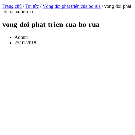
Trang chủ
/
Tin tức
/
Vòng đời phát triển của bọ rùa
/
vong-doi-phat-
trien-cua-bo-rua
vong-doi-phat-trien-cua-bo-rua
Admin
25/01/2018