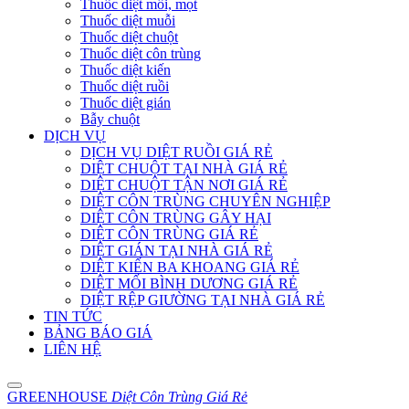
Thuốc diệt mối, mọt
Thuốc diệt muỗi
Thuốc diệt chuột
Thuốc diệt côn trùng
Thuốc diệt kiến
Thuốc diệt ruồi
Thuốc diệt gián
Bẫy chuột
DỊCH VỤ
DỊCH VỤ DIỆT RUỒI GIÁ RẺ
DIỆT CHUỘT TẠI NHÀ GIÁ RẺ
DIỆT CHUỘT TẬN NƠI GIÁ RẺ
DIỆT CÔN TRÙNG CHUYÊN NGHIỆP
DIỆT CÔN TRÙNG GÂY HẠI
DIỆT CÔN TRÙNG GIÁ RẺ
DIỆT GIÁN TẠI NHÀ GIÁ RẺ
DIỆT KIẾN BA KHOANG GIÁ RẺ
DIỆT MỐI BÌNH DƯƠNG GIÁ RẺ
DIỆT RỆP GIƯỜNG TẠI NHÀ GIÁ RẺ
TIN TỨC
BẢNG BÁO GIÁ
LIÊN HỆ
GREENHOUSE
Diệt Côn Trùng Giá Rẻ