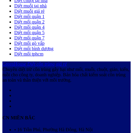
Diệt chuột tại nhà
Diệt muỗi tại nhà
Diệt muỗi giá rẻ
Diệt mối quận 1
Diệt mối quận 2
Diệt mối quận 4
Diệt mối quận 5
Diệt mối quận 7
Diệt mối gò vấp
Diệt mối bình dương
Diệt mối tphcm
GreenHouse
Diệt côn trùng giá rẻ
Chuyên diệt trừ côn trùng gây hại như mối, muỗi, chuột, gián, kiến,
ruồi cho công ty, doanh nghiệp. Bán hóa chất kiểm soát côn trùng
an toàn và thân thiện với môi trường.
CN MIỀN BẮC
• 16 Trần Phú, Phường Hà Đông, Hà Nội