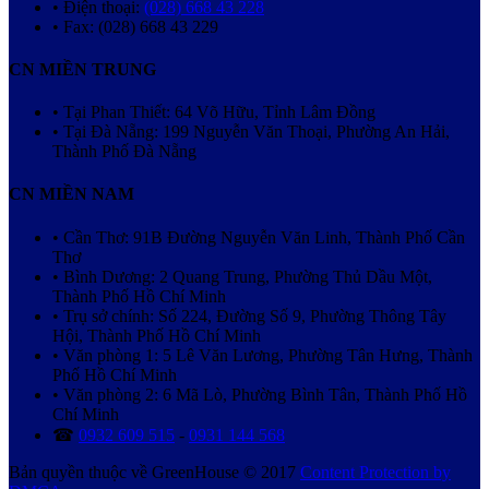
• Điện thoại:
(028) 668 43 228
• Fax: (028) 668 43 229
CN MIỀN TRUNG
• Tại Phan Thiết: 64 Võ Hữu, Tỉnh Lâm Đồng
• Tại Đà Nẵng: 199 Nguyễn Văn Thoại, Phường An Hải,
Thành Phố Đà Nẵng
CN MIỀN NAM
• Cần Thơ: 91B Đường Nguyễn Văn Linh, Thành Phố Cần
Thơ
• Bình Dương: 2 Quang Trung, Phường Thủ Dầu Một,
Thành Phố Hồ Chí Minh
• Trụ sở chính: Số 224, Đường Số 9, Phường Thông Tây
Hội, Thành Phố Hồ Chí Minh
• Văn phòng 1: 5 Lê Văn Lương, Phường Tân Hưng, Thành
Phố Hồ Chí Minh
• Văn phòng 2: 6 Mã Lò, Phường Bình Tân, Thành Phố Hồ
Chí Minh
☎
0932 609 515
-
0931 144 568
Bản quyền thuộc về GreenHouse © 2017
Content Protection by