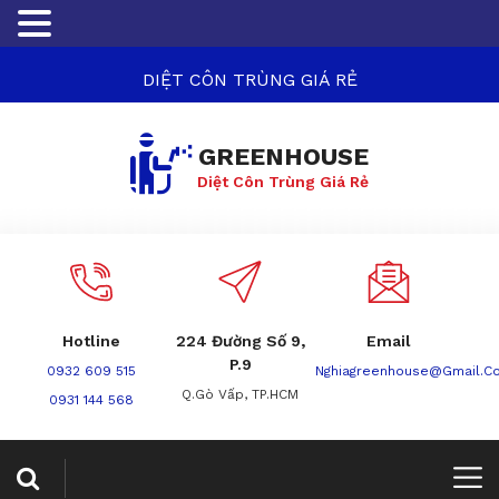
DIỆT CÔN TRÙNG GIÁ RẺ
GREENHOUSE
Diệt Côn Trùng Giá Rẻ
Hotline
224 Đường Số 9,
Email
P.9
0932 609 515
Nghiagreenhouse@gmail.c
Q.Gò Vấp, TP.HCM
0931 144 568