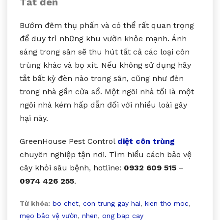
Tắt đèn
Bướm đêm thụ phấn và có thể rất quan trọng
để duy trì những khu vườn khỏe mạnh. Ánh
sáng trong sân sẽ thu hút tất cả các loại côn
trùng khác và bọ xít. Nếu không sử dụng hãy
tắt bất kỳ đèn nào trong sân, cũng như đèn
trong nhà gần cửa sổ. Một ngôi nhà tối là một
ngôi nhà kém hấp dẫn đối với nhiều loài gây
hại này.
GreenHouse Pest Control
diệt côn trùng
chuyên nghiệp tận nơi. Tìm hiểu cách bảo vệ
cây khỏi sâu bệnh, hotline:
0932 609 515
–
0974 426 255
.
Từ khóa:
bo chet
,
con trung gay hai
,
kien tho moc
,
mẹo bảo vệ vườn
,
nhen
,
ong bap cay