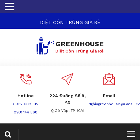
DIỆT CÔN TRÙNG GIÁ RẺ
GREENHOUSE
Diệt Côn Trùng Giá Rẻ
Hotline
224 Đường Số 9,
Email
P.9
0932 609 515
Nghiagreenhouse@gmail.c
Q.Gò Vấp, TP.HCM
0931 144 568