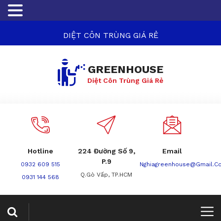
DIỆT CÔN TRÙNG GIÁ RẺ
GREENHOUSE
Diệt Côn Trùng Giá Rẻ
Hotline
224 Đường Số 9,
Email
P.9
0932 609 515
Nghiagreenhouse@gmail.c
Q.Gò Vấp, TP.HCM
0931 144 568