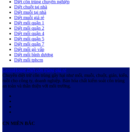
Diệt côn trùng chuyên nghiệp
Diệt chuột tại nhà
Diệt muỗi tại nhà
Diệt muỗi giá rẻ
Diệt mối quận 1
Diệt mối quận 2
Diệt mối quận 4
Diệt mối quận 5
Diệt mối quận 7
Diệt mối gò vấp
Diệt mối bình dương
Diệt mối tphcm
GreenHouse
Diệt côn trùng giá rẻ
Chuyên diệt trừ côn trùng gây hại như mối, muỗi, chuột, gián, kiến,
ruồi cho công ty, doanh nghiệp. Bán hóa chất kiểm soát côn trùng
an toàn và thân thiện với môi trường.
CN MIỀN BẮC