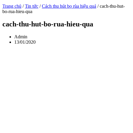
Trang chủ
/
Tin tức
/
Cách thu hút bọ rùa hiệu quả
/
cach-thu-hut-
bo-rua-hieu-qua
cach-thu-hut-bo-rua-hieu-qua
Admin
13/01/2020