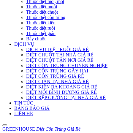
Thuốc diệt mối, mọt
Thuốc diệt muỗi
Thuốc diệt chuột
Thuốc diệt côn trùng
Thuốc diệt kiến
Thuốc diệt ruồi
Thuốc diệt gián
Bẫy chuột
DỊCH VỤ
DỊCH VỤ DIỆT RUỒI GIÁ RẺ
DIỆT CHUỘT TẠI NHÀ GIÁ RẺ
DIỆT CHUỘT TẬN NƠI GIÁ RẺ
DIỆT CÔN TRÙNG CHUYÊN NGHIỆP
DIỆT CÔN TRÙNG GÂY HẠI
DIỆT CÔN TRÙNG GIÁ RẺ
DIỆT GIÁN TẠI NHÀ GIÁ RẺ
DIỆT KIẾN BA KHOANG GIÁ RẺ
DIỆT MỐI BÌNH DƯƠNG GIÁ RẺ
DIỆT RỆP GIƯỜNG TẠI NHÀ GIÁ RẺ
TIN TỨC
BẢNG BÁO GIÁ
LIÊN HỆ
GREENHOUSE
Diệt Côn Trùng Giá Rẻ