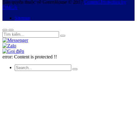
Bản quyền thuộc về GreenHouse © 2017
Content Protection by
DMCA
Sitemap
error:
Content is protected !!