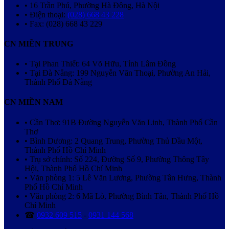
• 16 Trần Phú, Phường Hà Đông, Hà Nội
• Điện thoại:
(028) 668 43 228
• Fax: (028) 668 43 229
CN MIỀN TRUNG
• Tại Phan Thiết: 64 Võ Hữu, Tỉnh Lâm Đồng
• Tại Đà Nẵng: 199 Nguyễn Văn Thoại, Phường An Hải,
Thành Phố Đà Nẵng
CN MIỀN NAM
• Cần Thơ: 91B Đường Nguyễn Văn Linh, Thành Phố Cần
Thơ
• Bình Dương: 2 Quang Trung, Phường Thủ Dầu Một,
Thành Phố Hồ Chí Minh
• Trụ sở chính: Số 224, Đường Số 9, Phường Thông Tây
Hội, Thành Phố Hồ Chí Minh
• Văn phòng 1: 5 Lê Văn Lương, Phường Tân Hưng, Thành
Phố Hồ Chí Minh
• Văn phòng 2: 6 Mã Lò, Phường Bình Tân, Thành Phố Hồ
Chí Minh
☎
0932 609 515
-
0931 144 568