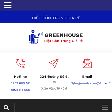
DIỆT CÔN TRÙNG GIÁ RẺ
GREENHOUSE
Diệt Côn Trùng Giá Rẻ
Hotline
224 Đường Số 9,
Email
P.9
0932 609 515
Nghiagreenhouse@gmail.c
Q.Gò Vấp, TP.HCM
0931 144 568