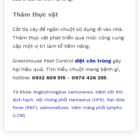
Thảm thực vật
Cắt tỉa cây để ngăn chuột sử dụng đi vào nhà.
Thảm thực vật phát triển quá mức cũng cung
cấp một vị trí làm tổ tiềm năng.
GreenHouse Pest Control
diệt côn trùng
gây
hại hiệu quả. Tìm hiểu chuột mang bệnh gì,
hotline:
0932 609 515
–
0974 426 255
.
Từ khóa:
Angiostrongylus cantonensis
,
bệnh sốt thỏ
,
dịch hạch
,
Hội chứng phổi Hantavirus (HPS)
,
Rat-Bite
Fever (RBF)
,
salmonellosis
,
Viêm màng phổi lympho
(LCM)