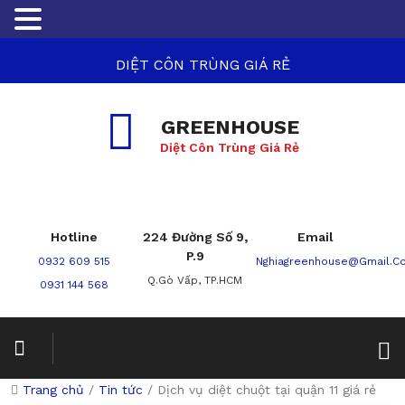
DIỆT CÔN TRÙNG GIÁ RẺ
GREENHOUSE
Diệt Côn Trùng Giá Rẻ
Hotline
224 Đường Số 9,
Email
P.9
0932 609 515
Nghiagreenhouse@gmail.c
Q.Gò Vấp, TP.HCM
0931 144 568
Trang chủ
/
Tin tức
/
Dịch vụ diệt chuột tại quận 11 giá rẻ