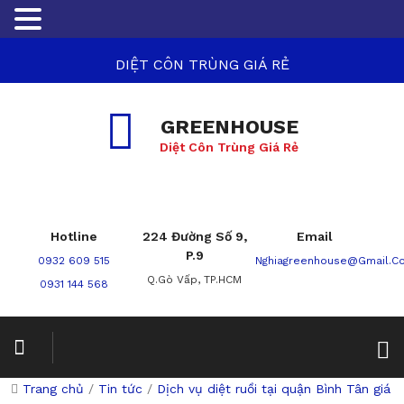
DIỆT CÔN TRÙNG GIÁ RẺ
GREENHOUSE
Diệt Côn Trùng Giá Rẻ
Hotline
224 Đường Số 9,
Email
P.9
0932 609 515
Nghiagreenhouse@gmail.c
Q.Gò Vấp, TP.HCM
0931 144 568
Trang chủ
/
Tin tức
/
Dịch vụ diệt ruồi tại quận Bình Tân giá