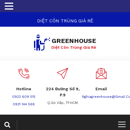
DIỆT CÔN TRÙNG GIÁ RẺ
GREENHOUSE
Diệt Côn Trùng Giá Rẻ
Hotline
224 Đường Số 9,
Email
P.9
0932 609 515
Nghiagreenhouse@gmail.c
Q.Gò Vấp, TP.HCM
0931 144 568