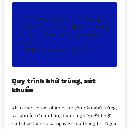
Mỗi cá nhân, công ty – doanh nghiệp cần
tăng cường các biện pháp phòng chống
dịch virus Sars-Cov-2. Tăng cường sử
dụng
dịch vụ khử trùng văn phòng giá
rẻ
để bảo vệ sức khỏe hiệu quả.
Quy trình khử trùng, sát
khuẩn
Khi GreenHouse nhận được yêu cầu khử trùng,
sát khuẩn từ cá nhân, doanh nghiệp. Đội ngũ
hỗ trợ sẽ liên hệ lại ngay khi có thông tin. Ngoài