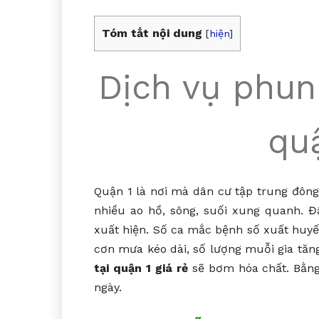
Tóm tắt nội dung
[
hiện
]
Dịch vụ phun
quậ
Quận 1 là nơi mà dân cư tập trung đông 
nhiều ao hồ, sông, suối xung quanh. Đ
xuất hiện. Số ca mắc bệnh số xuất huyế
cơn mưa kéo dài, số lượng muỗi gia tă
tại quận 1
giá rẻ
sẽ bơm hóa chất. Bằng
ngày.