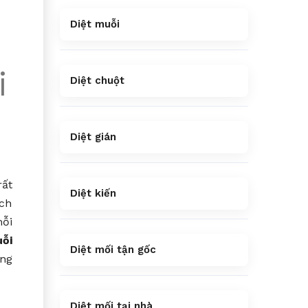
Diệt muỗi
i
Diệt chuột
Diệt gián
rất
Diệt kiến
ịch
mỗi
uỗi
Diệt mối tận gốc
ừng
Diệt mối tại nhà