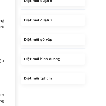
Diệt mối quận 5
Diệt mối quận 7
ong
trừ
Diệt mối gò vấp
Diệt mối bình dương
iệu
Diệt mối tphcm
hảm
ờng