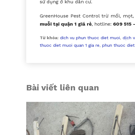
sử dụng ở khu dân cư.
GreenHouse Pest Control trừ mối, mọt,
muỗi tại quận 1
giá rẻ
, hotline:
609 515 
Từ khóa:
dich vu phun thuoc diet muoi
,
dịch v
thuoc diet muoi quan 1 gia re
,
phun thuoc diet
Bài viết liên quan