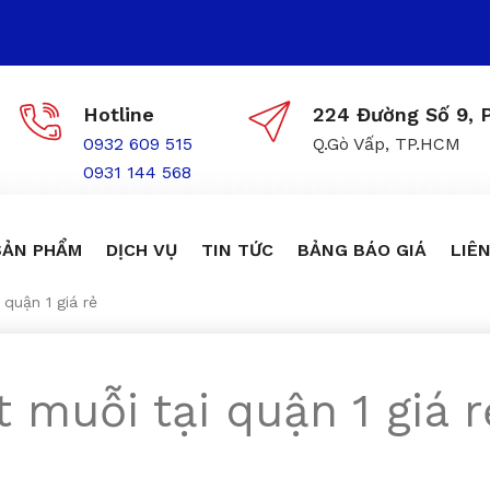
Hotline
224 Đường Số 9, P
0932 609 515
Q.Gò Vấp, TP.HCM
0931 144 568
SẢN PHẨM
DỊCH VỤ
TIN TỨC
BẢNG BÁO GIÁ
LIÊN
 quận 1 giá rẻ
 muỗi tại quận 1 giá r