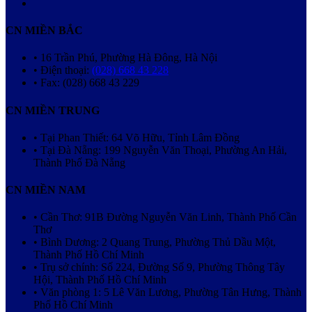
CN MIỀN BẮC
• 16 Trần Phú, Phường Hà Đông, Hà Nội
• Điện thoại:
(028) 668 43 228
• Fax: (028) 668 43 229
CN MIỀN TRUNG
• Tại Phan Thiết: 64 Võ Hữu, Tỉnh Lâm Đồng
• Tại Đà Nẵng: 199 Nguyễn Văn Thoại, Phường An Hải,
Thành Phố Đà Nẵng
CN MIỀN NAM
• Cần Thơ: 91B Đường Nguyễn Văn Linh, Thành Phố Cần
Thơ
• Bình Dương: 2 Quang Trung, Phường Thủ Dầu Một,
Thành Phố Hồ Chí Minh
• Trụ sở chính: Số 224, Đường Số 9, Phường Thông Tây
Hội, Thành Phố Hồ Chí Minh
• Văn phòng 1: 5 Lê Văn Lương, Phường Tân Hưng, Thành
Phố Hồ Chí Minh