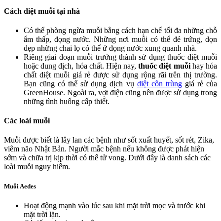
Cách diệt muỗi tại nhà
Có thể phòng ngừa muỗi bằng cách hạn chế tối đa những chỗ
ẩm thấp, đọng nước. Những nơi muỗi có thể đẻ trứng, dọn
dẹp những chai lọ có thể ứ đọng nước xung quanh nhà.
Riêng giai đoạn muỗi trưởng thành sử dụng thuốc diệt muỗi
hoặc dung dịch, hóa chất. Hiện nay,
thuốc diệt muỗi
hay hóa
chất diệt muỗi giá rẻ được sử dụng rộng rãi trên thị trường.
Bạn cũng có thể sử dụng dịch vụ
diệt côn trùng
giá rẻ của
GreenHouse. Ngoài ra, vợt điện cũng nên được sử dụng trong
những tình huống cấp thiết.
Các loài muỗi
Muỗi được biết là lây lan các bệnh như sốt xuất huyết, sốt rét, Zika,
viêm não Nhật Bản. Người mắc bệnh nếu không được phát hiện
sớm và chữa trị kịp thời có thể tử vong. Dưới đây là danh sách các
loài muỗi nguy hiểm.
Muỗi Aedes
Hoạt động mạnh vào lúc sau khi mặt trời mọc và trước khi
mặt trời lặn.