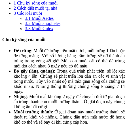
1
Chu kỳ sống của muỗi
2
Cách diệt muỗi tại nhà
3
Các loài muỗi
3.1
Muỗi Aedes
3.2
Muỗi anopheles
3.3
Muỗi Culex
Chu kỳ sống của muỗi
Đẻ trứng
: Muỗi đẻ trứng trên mặt nước, mỗi trứng 1 lần hoặc
đẻ từng mảng. Với số lượng hàng trăm trứng sẽ nở thành ấu
trùng trong vòng 48 giờ. Một con muỗi cái có thể đẻ trứng
mỗi đợt cách nhau 3 ngày nếu có đủ máu.
Bọ gậy (lăng quăng)
: Trong quá trình phát triển, sẽ lột xác
khoảng 4 lần. Chúng sẽ phát triển lớn dần ăn các vi sinh vật
trong nước. Tùy vào nhiệt độ mà thời gian sống của chúng sẽ
khác nhau. Nhưng thông thường chúng sống khoảng 7-14
ngày.
Nhộng
: Muỗi mất khoảng 2 ngày để chuyển đổi từ giai đoạn
ấu trùng thành con muỗi trưởng thành. Ở giái đoạn này chúng
không ăn bất cứ gì.
Muỗi trưởng thành
: Ở giai đoạn này muỗi trưởng thành sẽ
thoát ra khỏi vỏ nhộng. Chúng đậu trên mặt nước để hong
khô cơ thể và sẽ bay đi khi cứng cáp hơn.