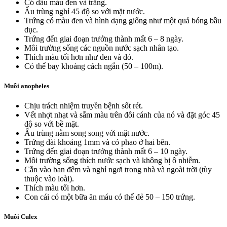
Có dấu màu đen và trắng.
Ấu trùng nghỉ 45 độ so với mặt nước.
Trứng có màu đen và hình dạng giống như một quả bóng bầu
dục.
Trứng đến giai đoạn trưởng thành mất 6 – 8 ngày.
Môi trường sống các nguồn nước sạch nhân tạo.
Thích màu tối hơn như đen và đỏ.
Có thể bay khoảng cách ngắn (50 – 100m).
Muỗi anopheles
Chịu trách nhiệm truyền bệnh sốt rét.
Vết nhợt nhạt và sẫm màu trên đôi cánh của nó và đặt góc 45
độ so với bề mặt.
Ấu trùng nằm song song với mặt nước.
Trứng dài khoảng 1mm và có phao ở hai bên.
Trứng đến giai đoạn trưởng thành mất 6 – 10 ngày.
Môi trường sống thích nước sạch và không bị ô nhiễm.
Cắn vào ban đêm và nghỉ ngơi trong nhà và ngoài trời (tùy
thuộc vào loài).
Thích màu tối hơn.
Con cái có một bữa ăn máu có thể đẻ 50 – 150 trứng.
Muỗi Culex