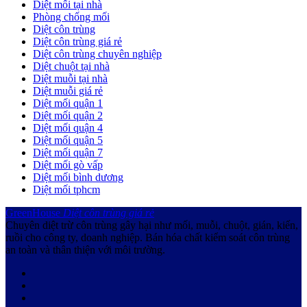
Diệt mối tại nhà
Phòng chống mối
Diệt côn trùng
Diệt côn trùng giá rẻ
Diệt côn trùng chuyên nghiệp
Diệt chuột tại nhà
Diệt muỗi tại nhà
Diệt muỗi giá rẻ
Diệt mối quận 1
Diệt mối quận 2
Diệt mối quận 4
Diệt mối quận 5
Diệt mối quận 7
Diệt mối gò vấp
Diệt mối bình dương
Diệt mối tphcm
GreenHouse
Diệt côn trùng giá rẻ
Chuyên diệt trừ côn trùng gây hại như mối, muỗi, chuột, gián, kiến,
ruồi cho công ty, doanh nghiệp. Bán hóa chất kiểm soát côn trùng
an toàn và thân thiện với môi trường.