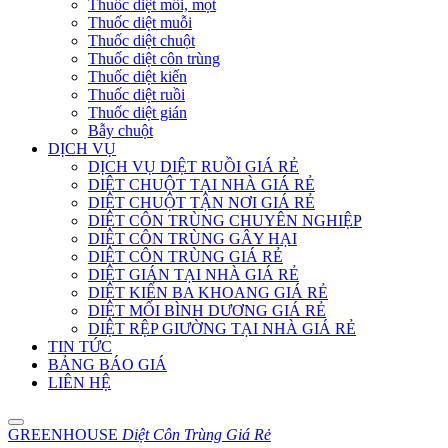
Thuốc diệt mối, mọt
Thuốc diệt muỗi
Thuốc diệt chuột
Thuốc diệt côn trùng
Thuốc diệt kiến
Thuốc diệt ruồi
Thuốc diệt gián
Bẫy chuột
DỊCH VỤ
DỊCH VỤ DIỆT RUỒI GIÁ RẺ
DIỆT CHUỘT TẠI NHÀ GIÁ RẺ
DIỆT CHUỘT TẬN NƠI GIÁ RẺ
DIỆT CÔN TRÙNG CHUYÊN NGHIỆP
DIỆT CÔN TRÙNG GÂY HẠI
DIỆT CÔN TRÙNG GIÁ RẺ
DIỆT GIÁN TẠI NHÀ GIÁ RẺ
DIỆT KIẾN BA KHOANG GIÁ RẺ
DIỆT MỐI BÌNH DƯƠNG GIÁ RẺ
DIỆT RỆP GIƯỜNG TẠI NHÀ GIÁ RẺ
TIN TỨC
BẢNG BÁO GIÁ
LIÊN HỆ
GREENHOUSE
Diệt Côn Trùng Giá Rẻ