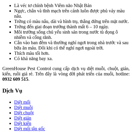
Là véc tơ chính bệnh Viêm não Nhật Bản
Ngực, chân và tĩnh mạch trên cánh luôn được phủ vảy màu
nâu.
Trứng có màu nâu, dài và hình trụ, thẳng đứng trên mặt nước.
Trứng đến giai đoạn trưởng thành mất 6 – 10 ngày.
Môi trường sống chủ yếu sinh sản trong nước tù đọng ô
nhiễm và cống rãnh.
Cắn vào ban đêm và thường nghỉ ngơi trong nhà trước và sau
bữa ăn máu. Đôi khi có thể nghỉ ngơi ngoài trời.
Thích màu tối hơn.
Có khả năng bay xa.
GreenHouse Pest Control cung cấp dịch vụ diệt muỗi, chuột, gián,
kiến, ruồi giá rẻ. Trên đây là vòng đời phát triển của muỗi, hotline:
0932 609 515
.
Dịch Vụ
Diệt mối
Diệt muỗi
Diệt chuột
Diệt gián
Diệt kiến
Diệt mối tận gốc