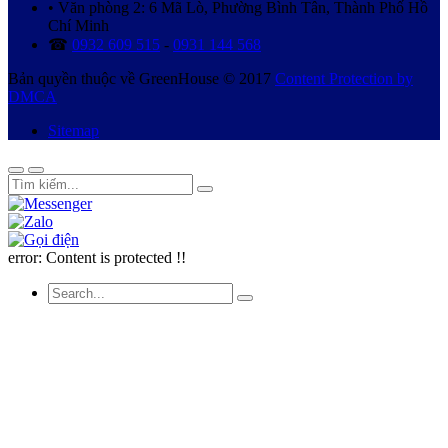
• Văn phòng 2: 6 Mã Lò, Phường Bình Tân, Thành Phố Hồ
Chí Minh
☎
0932 609 515
-
0931 144 568
Bản quyền thuộc về GreenHouse © 2017
Content Protection by
DMCA
Sitemap
error:
Content is protected !!