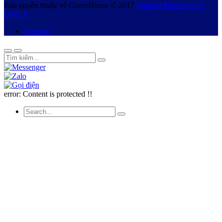
Bản quyền thuộc về GreenHouse © 2017
Content Protection by
DMCA
Sitemap
error:
Content is protected !!