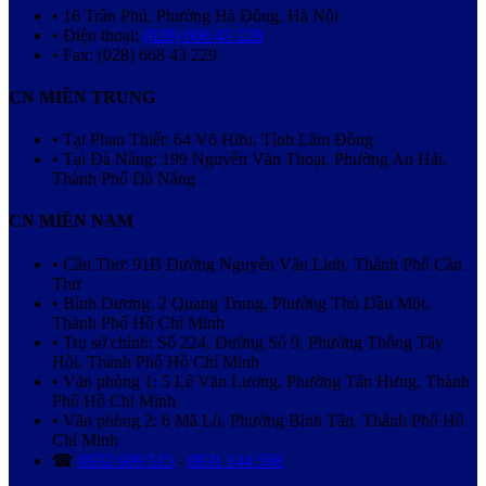
• 16 Trần Phú, Phường Hà Đông, Hà Nội
• Điện thoại:
(028) 668 43 228
• Fax: (028) 668 43 229
CN MIỀN TRUNG
• Tại Phan Thiết: 64 Võ Hữu, Tỉnh Lâm Đồng
• Tại Đà Nẵng: 199 Nguyễn Văn Thoại, Phường An Hải,
Thành Phố Đà Nẵng
CN MIỀN NAM
• Cần Thơ: 91B Đường Nguyễn Văn Linh, Thành Phố Cần
Thơ
• Bình Dương: 2 Quang Trung, Phường Thủ Dầu Một,
Thành Phố Hồ Chí Minh
• Trụ sở chính: Số 224, Đường Số 9, Phường Thông Tây
Hội, Thành Phố Hồ Chí Minh
• Văn phòng 1: 5 Lê Văn Lương, Phường Tân Hưng, Thành
Phố Hồ Chí Minh
• Văn phòng 2: 6 Mã Lò, Phường Bình Tân, Thành Phố Hồ
Chí Minh
☎
0932 609 515
-
0931 144 568