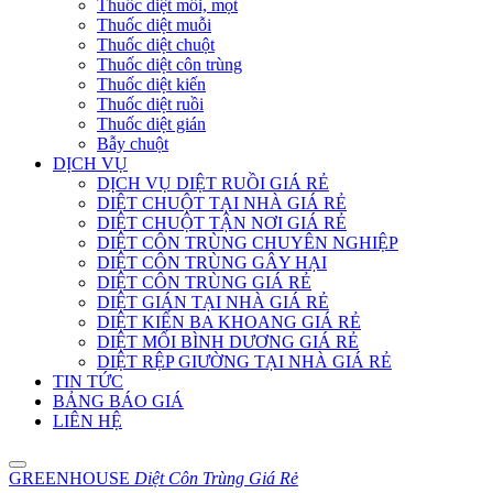
Thuốc diệt mối, mọt
Thuốc diệt muỗi
Thuốc diệt chuột
Thuốc diệt côn trùng
Thuốc diệt kiến
Thuốc diệt ruồi
Thuốc diệt gián
Bẫy chuột
DỊCH VỤ
DỊCH VỤ DIỆT RUỒI GIÁ RẺ
DIỆT CHUỘT TẠI NHÀ GIÁ RẺ
DIỆT CHUỘT TẬN NƠI GIÁ RẺ
DIỆT CÔN TRÙNG CHUYÊN NGHIỆP
DIỆT CÔN TRÙNG GÂY HẠI
DIỆT CÔN TRÙNG GIÁ RẺ
DIỆT GIÁN TẠI NHÀ GIÁ RẺ
DIỆT KIẾN BA KHOANG GIÁ RẺ
DIỆT MỐI BÌNH DƯƠNG GIÁ RẺ
DIỆT RỆP GIƯỜNG TẠI NHÀ GIÁ RẺ
TIN TỨC
BẢNG BÁO GIÁ
LIÊN HỆ
GREENHOUSE
Diệt Côn Trùng Giá Rẻ