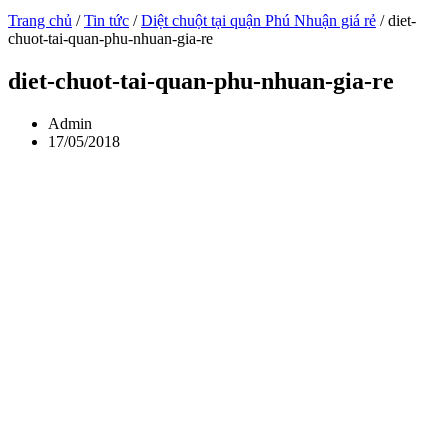
Trang chủ
/
Tin tức
/
Diệt chuột tại quận Phú Nhuận giá rẻ
/
diet-
chuot-tai-quan-phu-nhuan-gia-re
diet-chuot-tai-quan-phu-nhuan-gia-re
Admin
17/05/2018