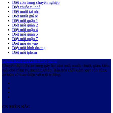
Diệt côn trùng chuyên nghiệp
Diệt chuột tại nhà
Diệt muỗi tại nhà
Diệt muỗi giá rẻ
Diệt mối quận 1
Diệt mối quận 2
Diệt mối quận 4
Diệt mối quận 5
Diệt mối quận 7
Diệt mối gò vấp
Diệt mối bình dương
Diệt mối tphcm
GreenHouse
Diệt côn trùng giá rẻ
Chuyên diệt trừ côn trùng gây hại như mối, muỗi, chuột, gián, kiến,
ruồi cho công ty, doanh nghiệp. Bán hóa chất kiểm soát côn trùng
an toàn và thân thiện với môi trường.
CN MIỀN BẮC