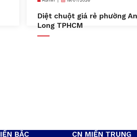
n
Diệt chuột giá rẻ phường A
Long TPHCM
IỀN BẮC
CN MIỀN TRUNG