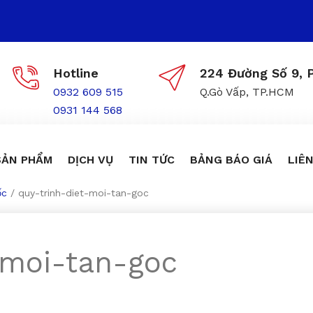
Hotline
224 Đường Số 9, P
0932 609 515
Q.Gò Vấp, TP.HCM
0931 144 568
SẢN PHẨM
DỊCH VỤ
TIN TỨC
BẢNG BÁO GIÁ
LIÊN
ốc
/
quy-trinh-diet-moi-tan-goc
-moi-tan-goc