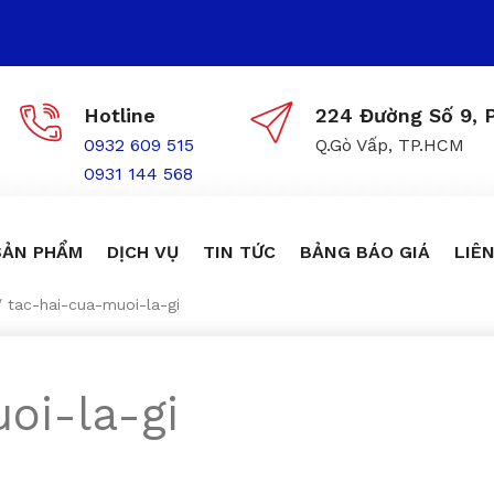
Hotline
224 Đường Số 9, P
0932 609 515
Q.Gò Vấp, TP.HCM
0931 144 568
SẢN PHẨM
DỊCH VỤ
TIN TỨC
BẢNG BÁO GIÁ
LIÊN
/
tac-hai-cua-muoi-la-gi
oi-la-gi