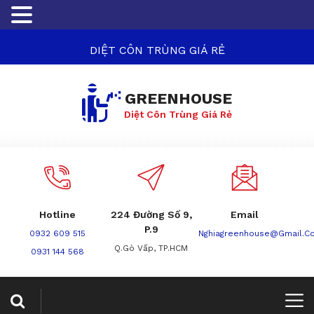
DIỆT CÔN TRÙNG GIÁ RẺ
GREENHOUSE
Diệt Côn Trùng Giá Rẻ
Hotline
224 Đường Số 9,
Email
P.9
0932 609 515
Nghiagreenhouse@gmail.c
Q.Gò Vấp, TP.HCM
0931 144 568